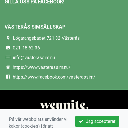
GILLA OSS PÅ FACEBOOK!
VÄSTERÅS SIMSÄLLSKAP
Lögarängsbadet 721 32 Västerås
021-18 62 36
info@vasterassim.nu
https://www.vasterassim.nu/
https://www.facebook.com/vasterassim/
På vår webbplats använder vi
Jag accepterar
kakor (cookies) för att