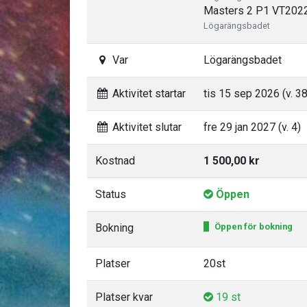
Masters 2 P1 VT2022,
Lögarängsbadet
Var
Lögarängsbadet
Aktivitet startar
tis 15 sep 2026 (v. 38
Aktivitet slutar
fre 29 jan 2027 (v. 4)
Kostnad
1 500,00 kr
Status
Öppen
Bokning
Öppen för bokning
Platser
20st
Platser kvar
19 st