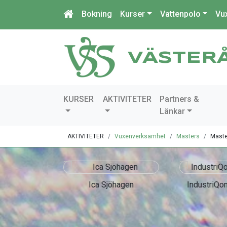
Bokning
Kurser
Vattenpolo
Vu
VÄSTER
KURSER
AKTIVITETER
Partners &
Länkar
AKTIVITETER
Vuxenverksamhet
Masters
Maste
chines
Ica Sjöhagen
IndustriQo