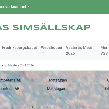
xenverksamhet
ÅS SIMSÄLLSKAP
Fredriksbergsbadet
Webshopen
Västerås Meet
Mer
2026
VSS
rs
Masters 2 HT 2026
mpetens AB
Matstugan
Ol