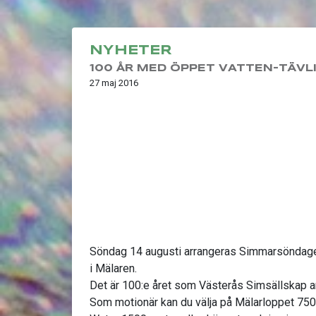
NYHETER
100 ÅR MED ÖPPET VATTEN-TÄVL
27 maj 2016
Söndag 14 augusti arrangeras Simmarsöndag
i Mälaren.
Det är 100:e året som Västerås Simsällskap ar
Som motionär kan du välja på Mälarloppet 75