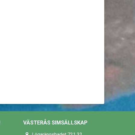
!
VÄSTERÅS SIMSÄLLSKAP
Lögarängsbadet 721 32