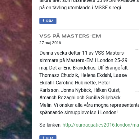
andra året som distriktets JSM/SM-kvalade si
på en tävling utomlands i MSSF:s regi.
DELA
VSS PÅ MASTERS-EM
27 maj 2016
Denna vecka deltar 11 av VSS Masters-
simmare på Masters-EM i London 25-29
maj. Det är Eric Brandelius, Ulf Brangefält,
Thomasz Chudzik, Helena Ekdahl, Lasse
Ekdahl, Caroline Hübinette, Peter
Karlsson, Jonna Nybäck, Håkan Quist,
Amanch Rezaghi och Gunilla Siljebäck
Melin. Vi önskar alla våra mogna representant
spännande simupplevelse i London!
Se länken:
http://euroaquatics2016.london/ma
DELA