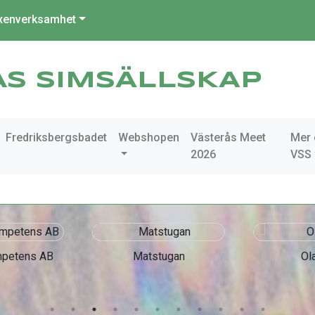
xenverksamhet
ÅS SIMSÄLLSKAP
Fredriksbergsbadet
Webshopen
Västerås Meet
Mer
2026
VSS
mpetens AB
Matstugan
Ol