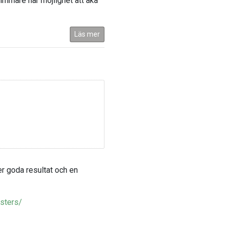
mmare har möjlighet att åka
Läs mer
er goda resultat och en
sters/