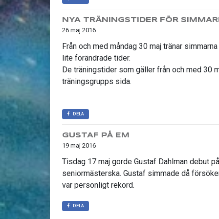
NYA TRÄNINGSTIDER FÖR SIMMA
26 maj 2016
Från och med måndag 30 maj tränar simmarna 
lite förändrade tider.
De träningstider som gäller från och med 30 m
träningsgrupps sida.
DELA
GUSTAF PÅ EM
19 maj 2016
Tisdag 17 maj gorde Gustaf Dahlman debut på e
seniormästerska. Gustaf simmade då försöken
var personligt rekord.
DELA