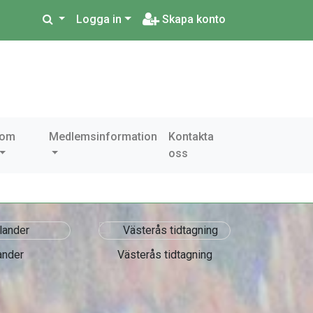
Logga in
Skapa konto
 om
Medlemsinformation
Kontakta
oss
ander
Västerås tidtagning
Accre
As