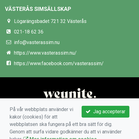
VÄSTERÅS SIMSÄLLSKAP
Lögarängsbadet 721 32 Västerås
021-18 62 36
info@vasterassim.nu
https://www.vasterassim.nu/
https://www.facebook.com/vasterassim/
På vår webbplats använder vi
Jag accepterar
kakor (cookies) för att
webbplatsen ska fungera på ett bra sätt för dig.
Genom att surfa vidare godkänner du att vi använder