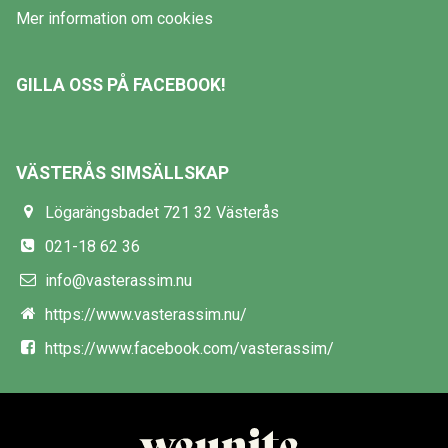
Mer information om cookies
GILLA OSS PÅ FACEBOOK!
VÄSTERÅS SIMSÄLLSKAP
Lögarängsbadet 721 32 Västerås
021-18 62 36
info@vasterassim.nu
https://www.vasterassim.nu/
https://www.facebook.com/vasterassim/