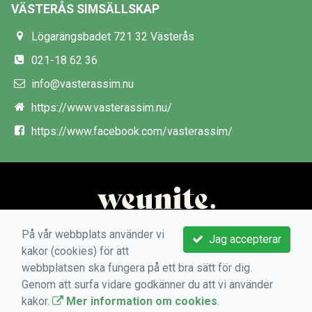
VÄSTERÅS SIMSÄLLSKAP
Lögarängsbadet 721 32 Västerås
021-18 62 36
info@vasterassim.nu
https://www.vasterassim.nu/
https://www.facebook.com/vasterassim/
På vår webbplats använder vi
Jag accepterar
kakor (cookies) för att
webbplatsen ska fungera på ett bra sätt för dig.
Genom att surfa vidare godkänner du att vi använder
kakor.
Mer information om cookies
.