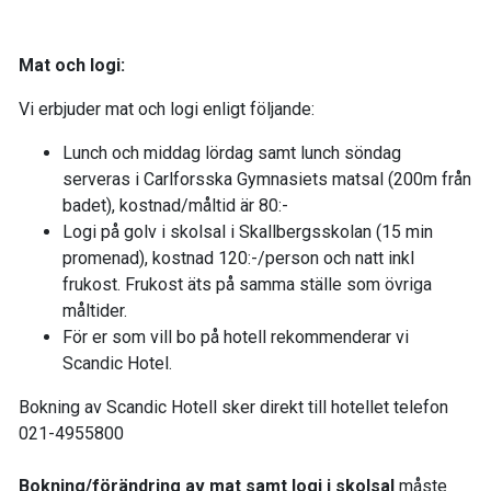
Mat och logi:
Vi erbjuder mat och logi enligt följande:
Lunch och middag lördag samt lunch söndag
serveras i Carlforsska Gymnasiets matsal (200m från
badet), kostnad/måltid är 80:-
Logi på golv i skolsal i Skallbergsskolan (15 min
promenad), kostnad 120:-/person och natt inkl
frukost. Frukost äts på samma ställe som övriga
måltider.
För er som vill bo på hotell rekommenderar vi
Scandic Hotel.
Bokning av Scandic Hotell sker direkt till hotellet telefon
021-4955800
Bokning/förändring av mat samt logi i skolsal
måste