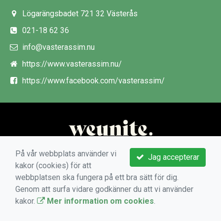
Lögarängsbadet 721 32 Västerås
021-18 62 36
info@vasterassim.nu
https://www.vasterassim.nu/
https://www.facebook.com/vasterassim/
På vår webbplats använder vi
Jag accepterar
kakor (cookies) för att
webbplatsen ska fungera på ett bra sätt för dig.
Genom att surfa vidare godkänner du att vi använder
kakor.
Mer information om cookies
.