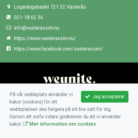
Lögarängsbadet 721 32 Västerås
021-18 62 36
info@vasterassim.nu
https://www.vasterassim.nu/
https://www.facebook.com/vasterassim/
På vår webbplats använder vi
Jag accepterar
kakor (cookies) för att
webbplatsen ska fungera på ett bra sätt för dig.
Genom att surfa vidare godkänner du att vi använder
kakor.
Mer information om cookies
.