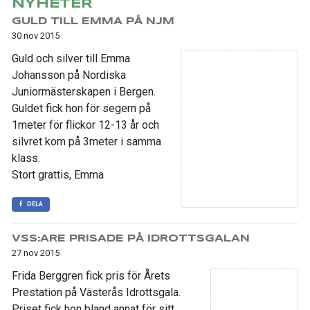
NYHETER
GULD TILL EMMA PÅ NJM
30 nov 2015
Guld och silver till Emma
Johansson på Nordiska
Juniormästerskapen i Bergen.
Guldet fick hon för segern på
1meter för flickor 12-13 år och
silvret kom på 3meter i samma
klass.
Stort grattis, Emma
DELA
VSS:ARE PRISADE PÅ IDROTTSGALAN
27 nov 2015
Frida Berggren fick pris för Årets
Prestation på Västerås Idrottsgala.
Priset fick hon bland annat för sitt