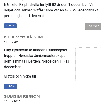
frånfälle. Ralph skulle ha fyllt 82 år den 1 december. Vi
sörjer och saknar ”Raffe” som var en av VSS legendariska
personligheter i decennier.
Läs mer
DELA
FILIP MED PÅ NJM
18 nov 2015
Filip Björkholm är uttagen i simningens
trupp till Nordiska Juniormästerskapen
som simmas i Bergen, Norge den 11-13
december.
Grattis och lycka till
DELA
SUMSIM REGION
16 nov 2015