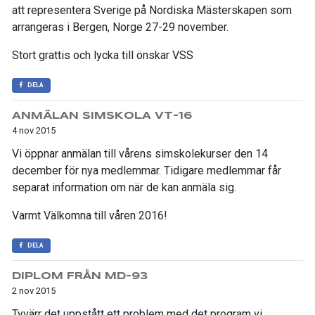
att representera Sverige på Nordiska Mästerskapen som
arrangeras i Bergen, Norge 27-29 november.
Stort grattis och lycka till önskar VSS
DELA
ANMÄLAN SIMSKOLA VT-16
4 nov 2015
Vi öppnar anmälan till vårens simskolekurser den 14
december för nya medlemmar. Tidigare medlemmar får
separat information om när de kan anmäla sig.
Varmt Välkomna till våren 2016!
DELA
DIPLOM FRÅN MD-93
2 nov 2015
Tyvärr det uppstått ett problem med det program vi