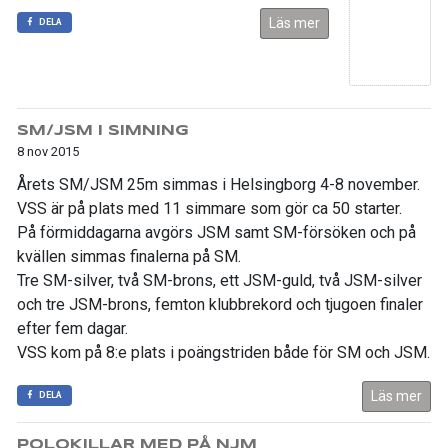
Läs mer
DELA
SM/JSM I SIMNING
8 nov 2015
Årets SM/JSM 25m simmas i Helsingborg 4-8 november.
VSS är på plats med 11 simmare som gör ca 50 starter.
På förmiddagarna avgörs JSM samt SM-försöken och på
kvällen simmas finalerna på SM.
Tre SM-silver, två SM-brons, ett JSM-guld, två JSM-silver
och tre JSM-brons, femton klubbrekord och tjugoen finaler
efter fem dagar.
VSS kom på 8:e plats i poängstriden både för SM och JSM.
Läs mer
DELA
POLOKILLAR MED PÅ NJM