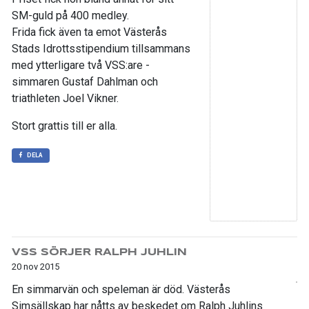
SM-guld på 400 medley.
Frida fick även ta emot Västerås
Stads Idrottsstipendium tillsammans
med ytterligare två VSS:are -
simmaren Gustaf Dahlman och
triathleten Joel Vikner.
Stort grattis till er alla.
DELA
VSS SÖRJER RALPH JUHLIN
20 nov 2015
En simmarvän och speleman är död. Västerås
Simsällskap har nåtts av beskedet om Ralph Juhlins