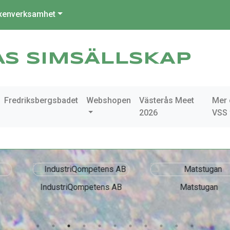
xenverksamhet
ÅS SIMSÄLLSKAP
Fredriksbergsbadet
Webshopen
Västerås Meet
Mer
2026
VSS
mpetens AB
Matstugan
Ol