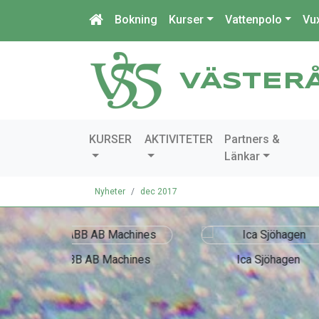
Bokning
Kurser
Vattenpolo
Vu
VÄSTER
KURSER
AKTIVITETER
Partners &
Länkar
Nyheter
dec 2017
chines
Ica Sjöhagen
IndustriQo