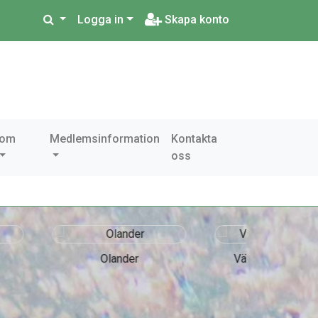
Logga in
Skapa konto
 om
Medlemsinformation
Kontakta
oss
ander
Västerås tidtagning
Accre
As