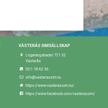
!
VÄSTERÅS SIMSÄLLSKAP
Lögarängsbadet 721 32
Västerås
021-18 62 36
info@vasterassim.nu
https://www.vasterassim.nu/
https://www.facebook.com/vasterassim/