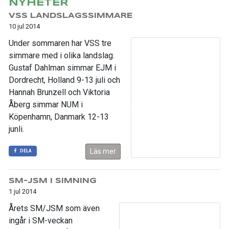
NYHETER
VSS LANDSLAGSSIMMARE
10 jul 2014
Under sommaren har VSS tre
simmare med i olika landslag.
Gustaf Dahlman simmar EJM i
Dordrecht, Holland 9-13 juli och
Hannah Brunzell och Viktoria
Åberg simmar NUM i
Köpenhamn, Danmark 12-13
junli.
Läs mer
DELA
SM-JSM I SIMNING
1 jul 2014
Årets SM/JSM som även
ingår i SM-veckan