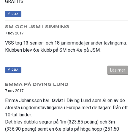
GRATTIS
DELA
SM OCH JSM I SIMNING
7 nov 2017
VSS tog 13 senior- och 18 juniormedaljer under tävlingarna.
Klubben blev 6:e klubb på SM och 4:e på JSM.
Läs mer
DELA
EMMA PÅ DIVING LUND
7 nov 2017
Emma Johansson har tävlat i Diving Lund som är en av de
största ungdomstävlingarna i Europa med deltagare från ett
10-tal länder.
Det blev dubbla segrar på 1m (323.85 poäng) och 3m
(336.90 poäng) samt en 6:e plats på höga hopp (251.50