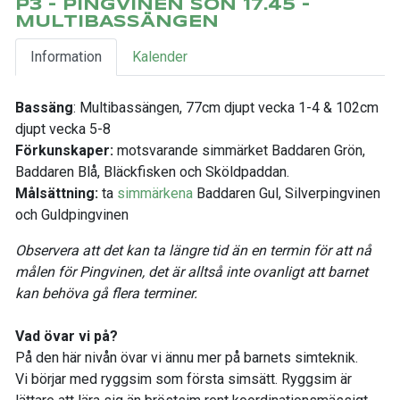
P3 - PINGVINEN SÖN 17.45 -
MULTIBASSÄNGEN
Information
Kalender
Bassäng
: Multibassängen, 77cm djupt vecka 1-4 & 102cm
djupt vecka 5-8
Förkunskaper:
motsvarande simmärket Baddaren Grön,
Baddaren Blå, Bläckfisken och Sköldpaddan.
Målsättning:
ta
simmärkena
Baddaren Gul, Silverpingvinen
och Guldpingvinen
Observera att det kan ta längre tid än en termin för att nå
målen för Pingvinen, det är alltså inte ovanligt att barnet
kan behöva gå flera terminer.
Vad övar vi på?
På den här nivån övar vi ännu mer på barnets simteknik.
Vi börjar med ryggsim som första simsätt. Ryggsim är