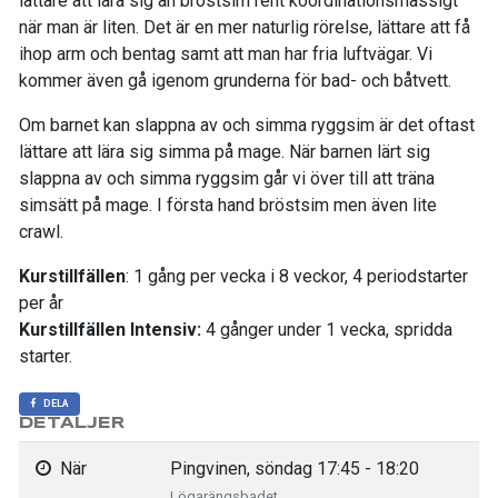
lättare att lära sig än bröstsim rent koordinationsmässigt
när man är liten. Det är en mer naturlig rörelse, lättare att få
ihop arm och bentag samt att man har fria luftvägar. Vi
kommer även gå igenom grunderna för bad- och båtvett.
Om barnet kan slappna av och simma ryggsim är det oftast
lättare att lära sig simma på mage. När barnen lärt sig
slappna av och simma ryggsim går vi över till att träna
simsätt på mage. I första hand bröstsim men även lite
crawl.
Kurstillfällen
: 1 gång per vecka i 8 veckor, 4 periodstarter
per år
Kurstillfällen Intensiv:
4 gånger under 1 vecka, spridda
starter.
DELA
DETALJER
När
Pingvinen, söndag 17:45 - 18:20
Lögarängsbadet