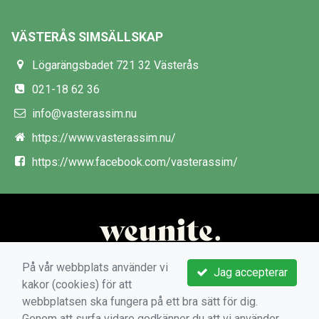
VÄSTERÅS SIMSÄLLSKAP
Lögarängsbadet 721 32 Västerås
021-18 62 36
info@vasterassim.nu
https://www.vasterassim.nu/
https://www.facebook.com/vasterassim/
På vår webbplats använder vi
Jag accepterar
kakor (cookies) för att
webbplatsen ska fungera på ett bra sätt för dig.
Genom att surfa vidare godkänner du att vi använder