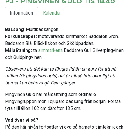
P3 - PINGVINEN GULD TIS 18.40
Information
Kalender
Bassäng
: Multibassängen
Förkunskaper:
motsvarande simmärket Baddaren Grön,
Baddaren Blå, Bläckfisken och Sköldpaddan.
Målsättning:
ta
simmärkena
Baddaren Gul, Silverpingvinen
och Guldpingvinen.
Observera att det kan ta längre tid än en kurs för att nå
målen för pingvinen guld, det är alltså inte ovanligt att
barnet kan behöva gå flera gånger.
Pingvinen Guld har målsättning som ordinarie
Pingvingruppen men i djupare bassäng från början. Första
fyra tillfällen 102 cm därefter 135 cm.
Vad övar vi på?
På den här nivån fortsätter vi öva på barnets simteknik och