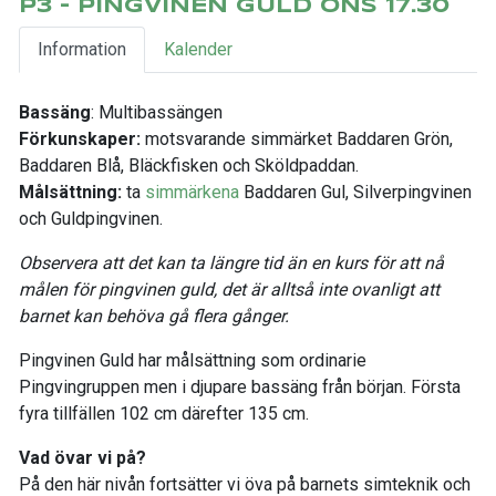
P3 - PINGVINEN GULD ONS 17.30
Information
Kalender
Bassäng
: Multibassängen
Förkunskaper:
motsvarande simmärket Baddaren Grön,
Baddaren Blå, Bläckfisken och Sköldpaddan.
Målsättning:
ta
simmärkena
Baddaren Gul, Silverpingvinen
och Guldpingvinen.
Observera att det kan ta längre tid än en kurs för att nå
målen för pingvinen guld, det är alltså inte ovanligt att
barnet kan behöva gå flera gånger.
Pingvinen Guld har målsättning som ordinarie
Pingvingruppen men i djupare bassäng från början. Första
fyra tillfällen 102 cm därefter 135 cm.
Vad övar vi på?
På den här nivån fortsätter vi öva på barnets simteknik och