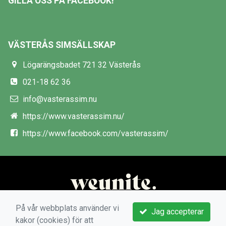
GILLA OSS PÅ FACEBOOK!
VÄSTERÅS SIMSÄLLSKAP
Lögarängsbadet 721 32 Västerås
021-18 62 36
info@vasterassim.nu
https://www.vasterassim.nu/
https://www.facebook.com/vasterassim/
På vår webbplats använder vi
Jag accepterar
kakor (cookies) för att