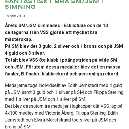
FANTASTISKT BRA SM/JSM I
SIMNING
19 nov 2019
Årets SM/JSM simmades i Eskilstuna och de 13
deltagarna från VSS gjorde ett mycket bra
mästerskap.
På SM blev det 3 guld, 2 silver och 1 brons och på JSM
4 guld och 3 silver.
Totalt blev VSS 8:e klubb i poängstriden på både SM
och JSM. Förutom dessa medaljer blev det en massa
finaler, B-finaler, klubbrekord och personliga rekord.
Medaljerna togs individuellt av Edith Jernstedt med 4 guld
på JSM samt 3 guld och 1 silver på SM och Filippa Sterling
med 1 silver på JSM och 1 silver på SM.
Det blev dessutom tre medaljer i lagkapper där VSS lag på
4x100 medley med Victoria Åberg, Filippa Sterling, Edith
Jernstedt och Elvira Mörststrand tog silver på JSM och
brons på SM.