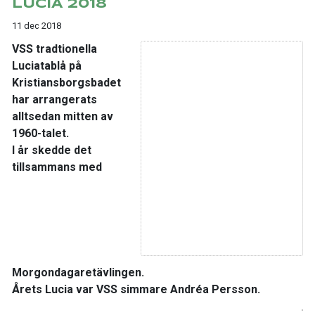
LUCIA 2018
11 dec 2018
VSS tradtionella
Luciatablå på
Kristiansborgsbadet
har arrangerats
alltsedan mitten av
1960-talet.
I år skedde det
tillsammans med
Morgondagaretävlingen.
Årets Lucia var VSS simmare Andréa Persson.