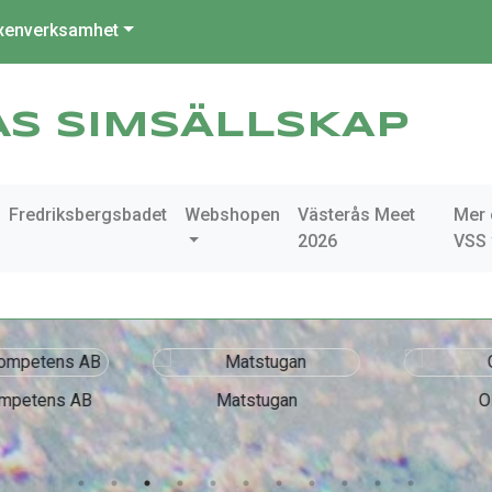
xenverksamhet
ÅS SIMSÄLLSKAP
Fredriksbergsbadet
Webshopen
Västerås Meet
Mer
2026
VSS
mpetens AB
Matstugan
Ol