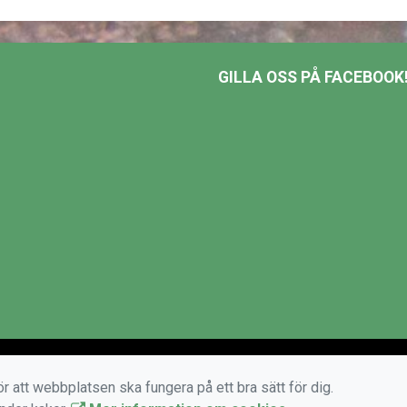
GILLA OSS PÅ FACEBOOK
r att webbplatsen ska fungera på ett bra sätt för dig.