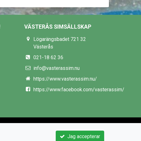
!
VÄSTERÅS SIMSÄLLSKAP
Lögarängsbadet 721 32
Västerås
021-18 62 36
info@vasterassim.nu
https://www.vasterassim.nu/
https://www.facebook.com/vasterassim/
Jag accepterar