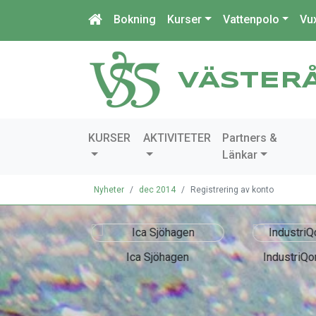
Bokning
Kurser
Vattenpolo
Vu
VÄSTER
KURSER
AKTIVITETER
Partners &
Länkar
Nyheter
dec 2014
Registrering av konto
chines
Ica Sjöhagen
IndustriQo