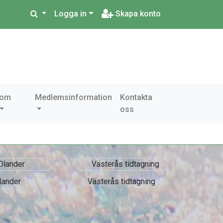
Logga in
Skapa konto
 om
Medlemsinformation
Kontakta
oss
ander
Västerås tidtagning
Accre
As