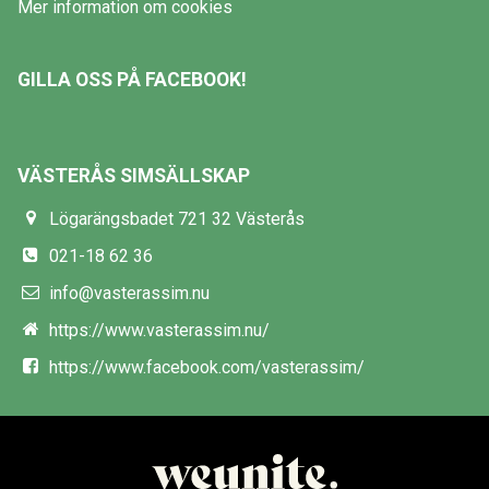
Mer information om cookies
GILLA OSS PÅ FACEBOOK!
VÄSTERÅS SIMSÄLLSKAP
Lögarängsbadet 721 32 Västerås
021-18 62 36
info@vasterassim.nu
https://www.vasterassim.nu/
https://www.facebook.com/vasterassim/