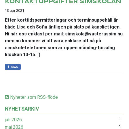
KONTAKTUPPGIFTER SIMSKOLAN
13 apr 2021
Efter korttidspermitteringar och terminsuppehåll är
både Lisa och Sofia äntligen på plats på kansliet igen.
Ni når oss enklast per mail: simskola@vasterassim.nu
men nu kommer vi att vara enklare att nå på
simskoletelefonen som är öppen måndag-torsdag
klockan 13-15. :)
DELA
Nyheter som RSS-flöde
NYHETSARKIV
juli 2026
1
maj 2026
1