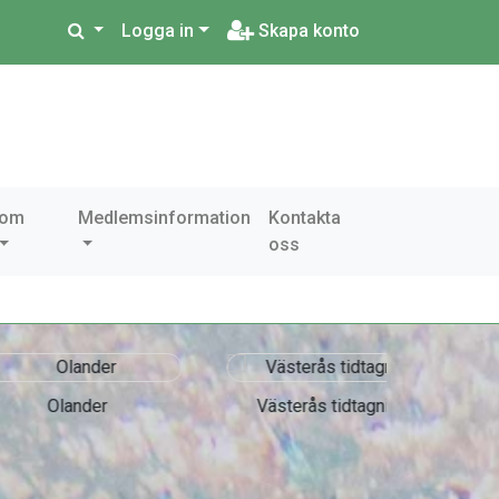
Logga in
Skapa konto
 om
Medlemsinformation
Kontakta
oss
ander
Västerås tidtagning
Accre
As