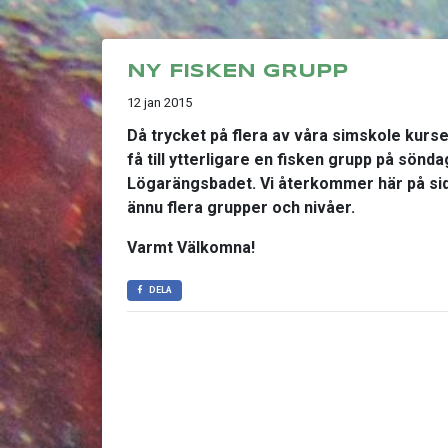
NY FISKEN GRUPP
12 jan 2015
Då trycket på flera av våra simskole kurser
få till ytterligare en fisken grupp på sönda
Lögarängsbadet. Vi återkommer här på sid
ännu flera grupper och nivåer.
Varmt Välkomna!
DELA