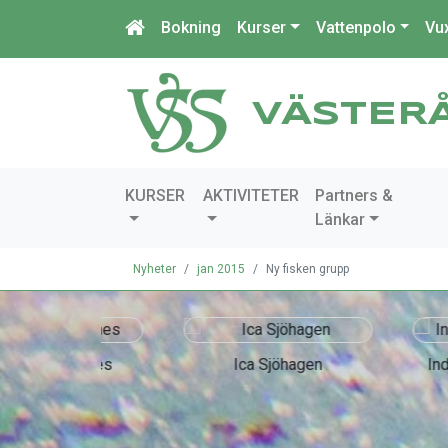
Bokning
Kurser
Vattenpolo
Vu
VÄSTER
KURSER
AKTIVITETER
Partners &
Länkar
Nyheter
jan 2015
Ny fisken grupp
chines
Ica Sjöhagen
IndustriQo