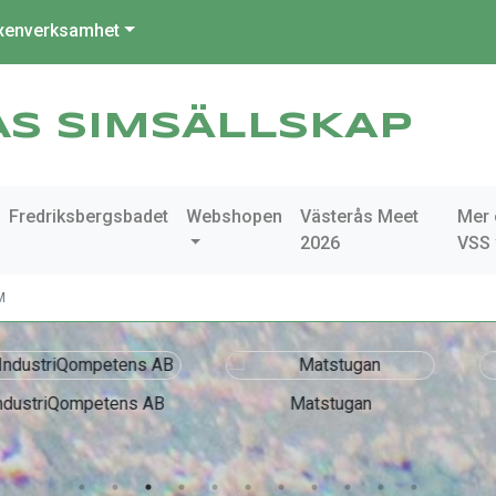
xenverksamhet
ÅS SIMSÄLLSKAP
Fredriksbergsbadet
Webshopen
Västerås Meet
Mer
2026
VSS
M
mpetens AB
Matstugan
Ol