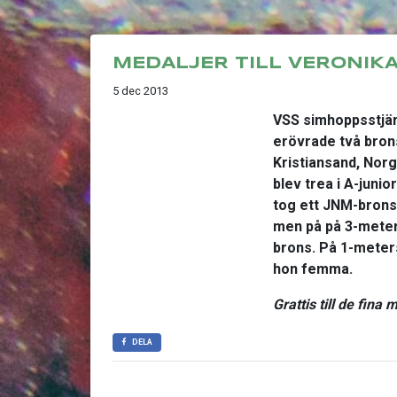
MEDALJER TILL VERONIK
5 dec 2013
VSS simhoppsstjär
erövrade två bro
Kristiansand, Norg
blev trea i A-juni
tog ett JNM-brons.
men på på 3-meter
brons. På 1-meter
hon femma.
Grattis till de fina
DELA