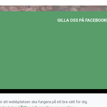
GILLA OSS PÅ FACEBOOK
r att webbplatsen ska fungera på ett bra sätt för dig.