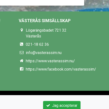
!
VÄSTERÅS SIMSÄLLSKAP
Lögarängsbadet 721 32
Västerås
021-18 62 36
info@vasterassim.nu
https://www.vasterassim.nu/
https://www.facebook.com/vasterassim/
Jag accepterar