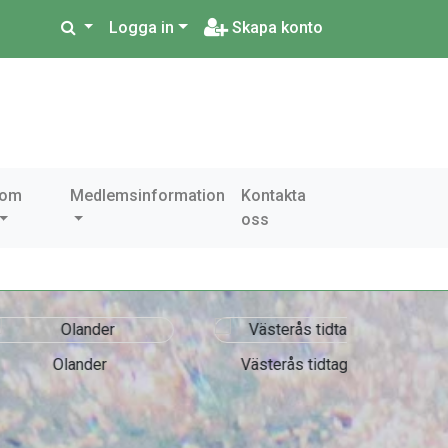
Logga in
Skapa konto
 om
Medlemsinformation
Kontakta
oss
ander
Västerås tidtagning
Accre
As