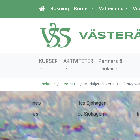
Bokning
Kurser
Vattenpolo
Vu
VÄSTER
KURSER
AKTIVITETER
Partners &
Länkar
Nyheter
dec 2013
Medaljer till Veronika på NM/NJ
chines
Ica Sjöhagen
IndustriQo