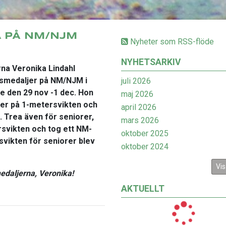
A PÅ NM/NJM
Nyheter som RSS-flöde
NYHETSARKIV
na Veronika Lindahl
nsmedaljer på NM/NJM i
juli 2026
e den 29 nov -1 dec. Hon
maj 2026
orer på 1-metersvikten och
april 2026
 Trea även för seniorer,
mars 2026
svikten och tog ett NM-
oktober 2025
svikten för seniorer blev
oktober 2024
Vis
 medaljerna, Veronika!
AKTUELLT