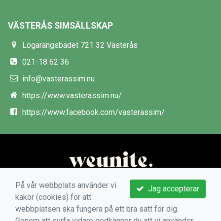
VÄSTERÅS SIMSÄLLSKAP
Lögarängsbadet 721 32 Västerås
021-18 62 36
info@vasterassim.nu
https://www.vasterassim.nu/
https://www.facebook.com/vasterassim/
På vår webbplats använder vi
Jag accepterar
kakor (cookies) för att
webbplatsen ska fungera på ett bra sätt för dig.
Genom att surfa vidare godkänner du att vi använder