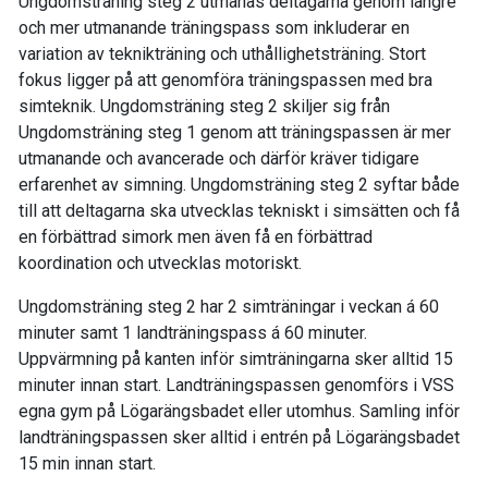
Ungdomsträning steg 2 utmanas deltagarna genom längre
och mer utmanande träningspass som inkluderar en
variation av teknikträning och uthållighetsträning. Stort
fokus ligger på att genomföra träningspassen med bra
simteknik. Ungdomsträning steg 2 skiljer sig från
Ungdomsträning steg 1 genom att träningspassen är mer
utmanande och avancerade och därför kräver tidigare
erfarenhet av simning. Ungdomsträning steg 2 syftar både
till att deltagarna ska utvecklas tekniskt i simsätten och få
en förbättrad simork men även få en förbättrad
koordination och utvecklas motoriskt.
Ungdomsträning steg 2 har 2 simträningar i veckan á 60
minuter samt 1 landträningspass á 60 minuter.
Uppvärmning på kanten inför simträningarna sker alltid 15
minuter innan start. Landträningspassen genomförs i VSS
egna gym på Lögarängsbadet eller utomhus. Samling inför
landträningspassen sker alltid i entrén på Lögarängsbadet
15 min innan start.