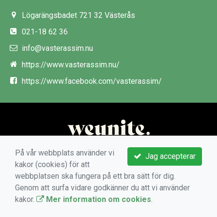
Lögarängsbadet 721 32 Västerås
021-18 62 36
info@vasterassim.nu
https://www.vasterassim.nu/
https://www.facebook.com/vasterassim/
På vår webbplats använder vi
Jag accepterar
kakor (cookies) för att
webbplatsen ska fungera på ett bra sätt för dig.
Genom att surfa vidare godkänner du att vi använder
kakor.
Mer information om cookies
.