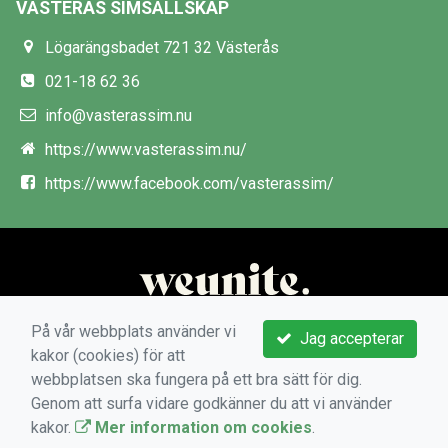
VÄSTERÅS SIMSÄLLSKAP
Lögarängsbadet 721 32 Västerås
021-18 62 36
info@vasterassim.nu
https://www.vasterassim.nu/
https://www.facebook.com/vasterassim/
På vår webbplats använder vi
Jag accepterar
kakor (cookies) för att
webbplatsen ska fungera på ett bra sätt för dig.
Genom att surfa vidare godkänner du att vi använder
kakor.
Mer information om cookies
.