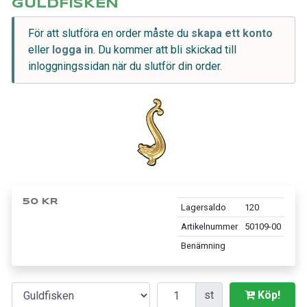
GULDFISKEN
För att slutföra en order måste du
skapa ett konto
eller
logga in
. Du kommer att bli skickad till
inloggningssidan när du slutför din order.
50 KR
Lagersaldo
120
Artikelnummer
50109-00
Benämning
Antal
st
Köp!