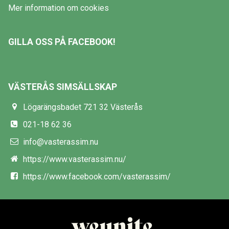
Mer information om cookies
GILLA OSS PÅ FACEBOOK!
VÄSTERÅS SIMSÄLLSKAP
Lögarängsbadet 721 32 Västerås
021-18 62 36
info@vasterassim.nu
https://www.vasterassim.nu/
https://www.facebook.com/vasterassim/