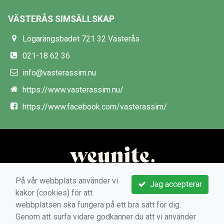
VÄSTERÅS SIMSÄLLSKAP
Lögarängsbadet 721 32 Västerås
021-18 62 36
info@vasterassim.nu
https://www.vasterassim.nu/
https://www.facebook.com/vasterassim/
På vår webbplats använder vi
Jag accepterar
kakor (cookies) för att
webbplatsen ska fungera på ett bra sätt för dig.
Genom att surfa vidare godkänner du att vi använder