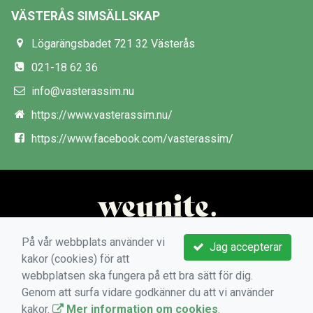
VÄSTERÅS SIMSÄLLSKAP
Lögarängsbadet 721 32 Västerås
021-18 62 36
info@vasterassim.nu
https://www.vasterassim.nu/
https://www.facebook.com/vasterassim/
På vår webbplats använder vi
Jag accepterar
kakor (cookies) för att
webbplatsen ska fungera på ett bra sätt för dig.
Genom att surfa vidare godkänner du att vi använder
kakor.
Mer information om cookies
.